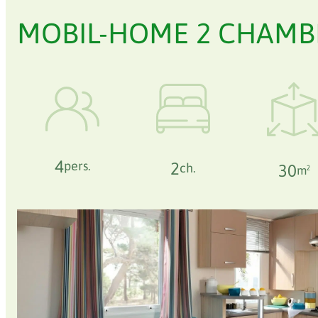
MOBIL-HOME 2 CHAMB
4
pers.
2
30
ch.
m²