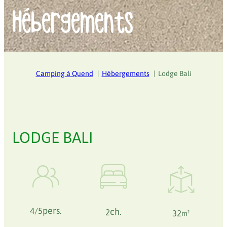
Hébergements
Camping à Quend
Hébergements
Lodge Bali
LODGE BALI
pers.
4/5
ch.
2
32
m²